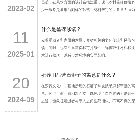
昌盛，在风水方面的设计会很注重，现代农村墓碑价格多
2023-02
少一般都是看烟台刻碑的款式，材料来定的，要量力而为
选择合适的。
什么是墓碑修缮？
11
应尊重逝者和家属的意愿，遵循相关的文化传统和风俗习
惯。同时，也应注重环保和可持续性，选择环保材料和技
2025-01
术进行修缮，以减少对环境的负面影响。
殡葬用品选石狮子的寓意是什么？
20
在殡葬文化中，墓地所用的石狮子常被赋予辟邪守墓的寓
意。它们一雌一雄相对而立，既体现了自然界的和谐共生
2024-09
之道，也象征着逝者与亲人之间生死相依、不离不弃的深
情厚意。这些石狮子如同忠诚的卫士一般，守护着逝者的
安宁与尊严。
查看更多