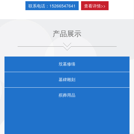
意是我们的荣誉”作为我们一直以来不变的质量政策；以爱
联系电话：15266547641
查看详情>>
护环境、回报社会、关爱雇员等社会责任为己任；把“诚
信、负责、用心、服务”作为我们不断的追求和目标，愿与
广大朋友携手共创美好的明天！
产品展示
坟墓修缮
墓碑雕刻
殡葬用品